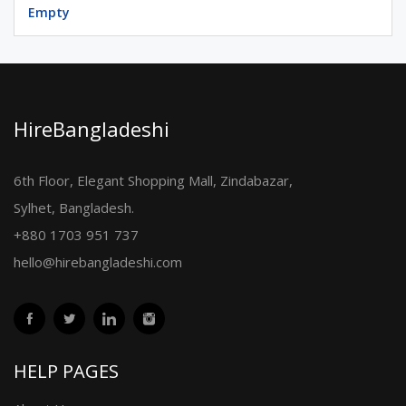
Empty
HireBangladeshi
6th Floor, Elegant Shopping Mall, Zindabazar,
Sylhet, Bangladesh.
+880 1703 951 737
hello@hirebangladeshi.com
HELP PAGES