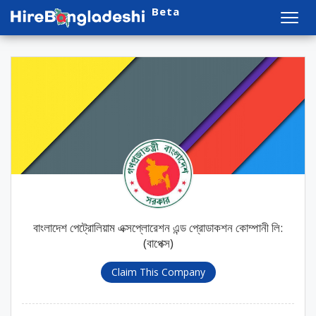
Beta
Toggl
navig
বাংলাদেশ পেট্রোলিয়াম এক্সপ্লোরেশন এন্ড প্রোডাকশন কোম্পানী লি:
(বাপেক্স)
Claim This Company